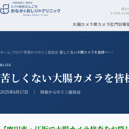
月火木金
土 9:30–12
大腸カメラ
胃カメラ
肛門診療
ホーム
/
ブログ
/
院長からのミニ座談会
/
苦しくない大腸カメラを皆様へ･･･
BLOG
苦しくない大腸カメラを皆様
2025年6月17日 ｜ 院長からのミニ座談会
【吹田市・江坂で大腸カメラ検査をお探