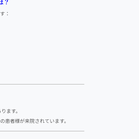
は？
す：
あります。
の患者様が来院されています。