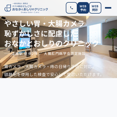
WEB
WEB
予約
問診
やさしい胃・大腸カメラ
恥ずかしさに配慮した
おなかとおしりのクリニック
江坂駅 徒歩2分 ／ 大腸肛門病学会認定施設
胃カメラ・大腸カメラ・痔の日帰り手術に対応。
鎮静剤を使用した検査で安心して受診いただけます。