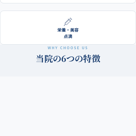
栄養・美容
点滴
WHY CHOOSE US
当院の6つの特徴
鎮静剤に配慮した内視鏡検査
1
鎮静剤を使用し、苦痛に配慮した胃カメラ・大腸カメラ検査を実
施。 検査中の不安や負担を軽減し、リラックスした状態で受診い
ただけます。
大腸カメラについて →